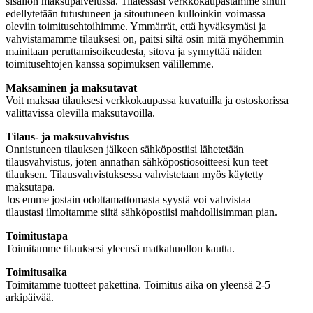
sisällön maksupalvelussa. Tilatessasi verkkokaupastamme sinun
edellytetään tutustuneen ja sitoutuneen kulloinkin voimassa
oleviin toimitusehtoihimme. Ymmärrät, että hyväksymäsi ja
vahvistamamme tilauksesi on, paitsi siltä osin mitä myöhemmin
mainitaan peruttamisoikeudesta, sitova ja synnyttää näiden
toimitusehtojen kanssa sopimuksen välillemme.
Maksaminen ja maksutavat
Voit maksaa tilauksesi verkkokaupassa kuvatuilla ja ostoskorissa
valittavissa olevilla maksutavoilla.
Tilaus- ja maksuvahvistus
Onnistuneen tilauksen jälkeen sähköpostiisi lähetetään
tilausvahvistus, joten annathan sähköpostiosoitteesi kun teet
tilauksen. Tilausvahvistuksessa vahvistetaan myös käytetty
maksutapa.
Jos emme jostain odottamattomasta syystä voi vahvistaa
tilaustasi ilmoitamme siitä sähköpostiisi mahdollisimman pian.
Toimitustapa
Toimitamme tilauksesi yleensä matkahuollon kautta.
Toimitusaika
Toimitamme tuotteet pakettina. Toimitus aika on yleensä 2-5
arkipäivää.