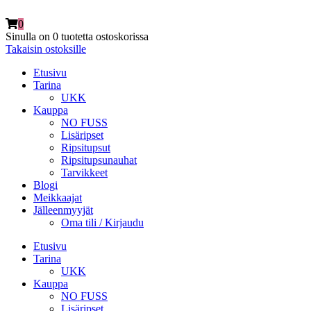
0
Sinulla on
0 tuotetta
ostoskorissa
Takaisin ostoksille
Etusivu
Tarina
UKK
Kauppa
NO FUSS
Lisäripset
Ripsitupsut
Ripsitupsunauhat
Tarvikkeet
Blogi
Meikkaajat
Jälleenmyyjät
Oma tili / Kirjaudu
Etusivu
Tarina
UKK
Kauppa
NO FUSS
Lisäripset