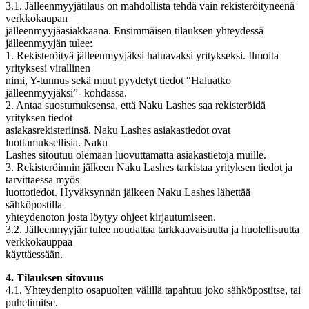
3.1. Jälleenmyyjätilaus on mahdollista tehdä vain rekisteröityneenä
verkkokaupan
jälleenmyyjäasiakkaana. Ensimmäisen tilauksen yhteydessä
jälleenmyyjän tulee:
1. Rekisteröityä jälleenmyyjäksi haluavaksi yritykseksi. Ilmoita
yrityksesi virallinen
nimi, Y-tunnus sekä muut pyydetyt tiedot “Haluatko
jälleenmyyjäksi”- kohdassa.
2. Antaa suostumuksensa, että Naku Lashes saa rekisteröidä
yrityksen tiedot
asiakasrekisteriinsä. Naku Lashes asiakastiedot ovat
luottamuksellisia. Naku
Lashes sitoutuu olemaan luovuttamatta asiakastietoja muille.
3. Rekisteröinnin jälkeen Naku Lashes tarkistaa yrityksen tiedot ja
tarvittaessa myös
luottotiedot. Hyväksynnän jälkeen Naku Lashes lähettää
sähköpostilla
yhteydenoton josta löytyy ohjeet kirjautumiseen.
3.2. Jälleenmyyjän tulee noudattaa tarkkaavaisuutta ja huolellisuutta
verkkokauppaa
käyttäessään.
4. Tilauksen sitovuus
4.1. Yhteydenpito osapuolten välillä tapahtuu joko sähköpostitse, tai
puhelimitse.