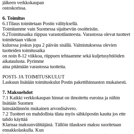
jälkeen verkkokaupan
ostoskorissa.
6. Toimitus
6.1Tilaus toimitetaan Postin välityksellä.
Toimitamme vain Suomessa sijaitseviin osoitteisiin.
6.2Toimitusaika riippuu varastotilanteesta. Varastossa olevat tuotteet
toimitetaan viikon
kuluessa joskus jopa 2 päivän sisällä. Valmistuksessa olevien
tuotteiden toimitusaika
on noin 8-12 viikkoa, riippuen tehtaamme sekä kuljetusyhtiöiden
aikataulusta. Pyrimme
aina pitämään varastossa tuotteita.
POSTI- JA TOIMITUSKULUT
Laskuun lisätään toimituskulut Postin pakettihinnaston mukaisesti.
7. Maksuehdot
7.1 Kaikki verkkokaupan hinnat on ilmoitettu euroina ja niihin
lisätään Suomen
lainsäädännön mukainen arvonlisävero.
7.2 Tuotteet on mahdollista tilata myös sähköpostin kautta jos ette
tahdo käyttää
Klarnaa maksunvälittäjänä. Tällöin tilauksen maksu suoritetaan
ennakkolaskulla. Kun