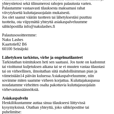
yhteystietosi sekä tilinumerosi rahojen palautusta varten.
Palautamme vastaavasti tilauksesta maksamasi rahat
viivytyksettä kuluttajasuojalain mukaisesti.
Jos olet saanut väärän tuotteen tai lähetyksestäsi puuttuu
tuotteita, ota viipymättä yhteyttä asiakaspalveluumme
sähköpostilla info@nakulashes.fi
Palautusosoitteemme:
Naku Lashes
Kaartotie82 B6
60100 Seinäjoki
Lähetyksen tarkistus, virhe ja ongelmatilanteet
Tarkistathan toimituksen heti sen saatuasi. Jos tuote on kadonnut
tai vioittunut kuljetuksen aikana tai se ei muuten vastaa tilaustasi
tai on virheellinen, ilmoitathan siitä mahdollisimman pian ja
viimeistään14 päivän kuluessa Asiakaspalveluumme, niin
sovimme miten saamme virheen korjattua. Kuluttajakaupassa
noudatamme virheitten osalta pakottavia kuluttajasuojalain
virhevastuusäännöksiä.
Asiakaspalvelu
Henkilökuntamme auttaa sinua tilaukseesi liittyvissä
kysymyksissä. Otathan yhteyttä, joko sähköpostitse tai
puhelimitse: