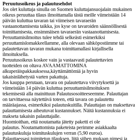
Peruutusoikeus ja palautusehdot
Jos olet kuluttaja sinulla on Suomen kuluttajansuojalain mukainen
oikeus peruuttaa tilaus ilmoittamalla tästä meille viimeistään 14
päivän kuluttua tavaran tai viimeisen tavaraerän
vastaanottamisesta taikka, jos kyse on tavaroiden säännöllisestä
toimittamisesta, ensimmäisen tavaraerän vastaanottamisesta.
Peruuttamisilmoitus tulee tehdä selkeästi esimerkiksi
peruuttamislomakkeellamme, alla olevaan sähköpostiimme tai
palautettavan tavaran mukana toimittamallasi kirjallisella
ilmoituksella.
Peruutusoikeus koskee vain ja vastaavasti palautettavien
tuotteiden on oltava AVAAMATTOMINA
alkuperäispakkauksessa,käyttämättömiä ja hyvin
takaisinlähetystä varten pakattuja.
Jos kauppa perutaan, tavara on palautettava viivytyksettä ja
viimeistään 14 päivän kuluttua peruuttamisilmoituksen
tekemisestä alla mainittuun Palautusosoitteeseemme. Palauttajan
on tarvittaessa näytettävä toteen, että tavara on palautettu
määräajassa, esimerkiksi palautuskuitilla. Palauttajan on maksettava
palauttamisesta aiheutuvat kustannukset. Näitä kustannuksia ei
makseta takaisin palauttajalle.
Huomioithan, että noutamatta jätetty paketti ei ole
palautus. Noutamattomista paketeista perimme asiakkaalta
palautuskuluja toimituskulujen verran (5,90 euroa).
Palauttaessasi toimitetun tilauksen, liitä siihen mukaan nimesi ja