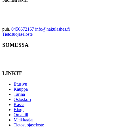
Suomen lakia.
puh.
0456672167
info@nakulashes.fi
Tietosuojaseloste
SOMESSA
LINKIT
Etusivu
Kauppa
Tarina
Ostoskori
Kassa
Blogi
Oma tili
Meikkaajat
Tietosuojaseloste