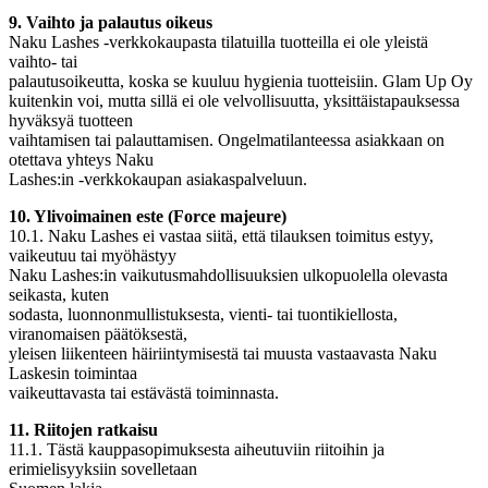
9. Vaihto ja palautus oikeus
Naku Lashes -verkkokaupasta tilatuilla tuotteilla ei ole yleistä
vaihto- tai
palautusoikeutta, koska se kuuluu hygienia tuotteisiin. Glam Up Oy
kuitenkin voi, mutta sillä ei ole velvollisuutta, yksittäistapauksessa
hyväksyä tuotteen
vaihtamisen tai palauttamisen. Ongelmatilanteessa asiakkaan on
otettava yhteys Naku
Lashes:in -verkkokaupan asiakaspalveluun.
10. Ylivoimainen este (Force majeure)
10.1. Naku Lashes ei vastaa siitä, että tilauksen toimitus estyy,
vaikeutuu tai myöhästyy
Naku Lashes:in vaikutusmahdollisuuksien ulkopuolella olevasta
seikasta, kuten
sodasta, luonnonmullistuksesta, vienti- tai tuontikiellosta,
viranomaisen päätöksestä,
yleisen liikenteen häiriintymisestä tai muusta vastaavasta Naku
Laskesin toimintaa
vaikeuttavasta tai estävästä toiminnasta.
11. Riitojen ratkaisu
11.1. Tästä kauppasopimuksesta aiheutuviin riitoihin ja
erimielisyyksiin sovelletaan