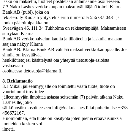
lasku on maksettu, tuotteet postitetaan antamaanne osoiteeseen.
7.3 Naku Lashes verkkokaupan maksunvälittäjänä toimii Klarna
Bank AB (publ), joka on
rekisteröity Ruotsin yritysrekisteriin numerolla 556737-0431 ja
jonka päätoimipaikka on
Sveavägen 46, 111 34 Tukholma on rekisterinpitäjä. Maksamiseen
siirrytään Klarna
Bank AB verkkopalvelun kautta ja tiliotteella ja laskulla maksun
saajana näkyy Klarna
Bank AB. Klarna Bank AB välittää maksut verkkokauppiaalle. Jos
sinulla on kysyttävää
henkilötietojesi käsittelystä ota yhteyttä tietosuoja-asioista
vastaavaan
osoitteessa tietosuoja@klarna.fi.
8. Reklamaatio
8.1 Mikäli jälleenmyyjälle on toimitettu väärä tuote, tuote on
vaurioitunut tms. tulee
jälleenmyyjän ilmoittaa asiasta seitsemän (7) päivän aikana Naku
Lashesille, joko
sähköpostitse osoitteeseen info@nakulashes.fi tai puhelimitse +358
456672167.
Huomioithan, että tuote on käsityötä joten pieniä eroavaisuuksia
tuotteiden kesken voi
ilmetä.