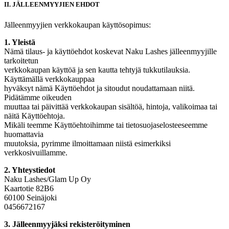
II. JÄLLEENMYYJIEN EHDOT
Jälleenmyyjien verkkokaupan käyttösopimus:
1. Yleistä
Nämä tilaus- ja käyttöehdot koskevat Naku Lashes jälleenmyyjille
tarkoitetun
verkkokaupan käyttöä ja sen kautta tehtyjä tukkutilauksia.
Käyttämällä verkkokauppaa
hyväksyt nämä Käyttöehdot ja sitoudut noudattamaan niitä.
Pidätämme oikeuden
muuttaa tai päivittää verkkokaupan sisältöä, hintoja, valikoimaa tai
näitä Käyttöehtoja.
Mikäli teemme Käyttöehtoihimme tai tietosuojaselosteeseemme
huomattavia
muutoksia, pyrimme ilmoittamaan niistä esimerkiksi
verkkosivuillamme.
2. Yhteystiedot
Naku Lashes/Glam Up Oy
Kaartotie 82B6
60100 Seinäjoki
0456672167
3. Jälleenmyyjäksi rekisteröityminen