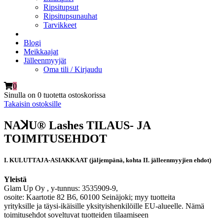
Ripsitupsut
Ripsitupsunauhat
Tarvikkeet
Blogi
Meikkaajat
Jälleenmyyjät
Oma tili / Kirjaudu
0
Sinulla on
0 tuotetta
ostoskorissa
Takaisin ostoksille
NAꓘU® Lashes TILAUS- JA
TOIMITUSEHDOT
I. KULUTTAJA-ASIAKKAAT (jäljempänä, kohta II. jälleenmyyjien ehdot)
Yleistä
Glam Up Oy , y-tunnus: 3535909-9,
osoite: Kaartotie 82 B6, 60100 Seinäjoki; myy tuotteita
yrityksille ja täysi-ikäisille yksityishenkilöille EU-alueelle. Nämä
toimitusehdot soveltuvat tuotteiden tilaamiseen