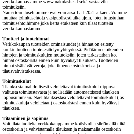
verkkokaupassamme www.nakulashes.f sekä vastaaviin
toimituksiin.
Nämä toimitusehtomme ovat voimassa 1.11.2021 alkaen. Voimme
muuttaa toimitusehtoja yksipuolisesti aika ajoin, joten tutustuthan
toimitusehtoihimme joka kerta etukäteen kun tilaat tuotteita
verkkokaupastamme.
Tuotteet ja tuotehinnat
Verkkokaupan tuotteiden ominaisuudet ja hinnat on esitetty
kunkin tuotteen tuote-esittelyn yhteydessä. Pidätämme oikeuden
hintojen ja toimituskulujen muutoksiin, joten tarkastathan ko.
hinnat ostoskorista ennen kuin hyväksyt tilauksen. Tuotteiden
hinnat sisältävät veroja, joka ilmenee ostoskorissa ja
tilausvahvistuksessa.
Toimituskulut
Tilauksesta mahdollisesti veloitettavat toimituskulut riippuvat
valitusta toimitustavasta ja ne lisätään automaattisesti tilauksen
loppusummaan. Näet tilauksestasi veloitettavat toimituskulut (jos
toimituskuluja veloitetaan) ostoskoristasi ennen kuin hyväksyt
tilauksen.
Tilaaminen ja sopimus
Voit tilata tuotteita verkkokauppamme kotisivuilla siirtämällä niitä
ostoskoriin ja vahvistamalla tilauksen ja maksamalla ostoskorin