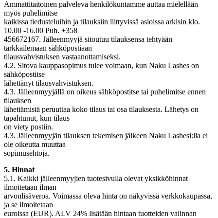
Ammattitaitoinen palveleva henkilökuntamme auttaa mielellään
myös puhelimitse
kaikissa tiedusteluihin ja tilauksiin liittyvissä asioissa arkisin klo.
10.00 -16.00 Puh. +358
456672167. Jälleenmyyjä sitoutuu tilauksensa tehtyään
tarkkailemaan sähköpostiaan
tilausvahvistuksen vastaanottamiseksi.
4.2. Sitova kauppasopimus tulee voimaan, kun Naku Lashes on
sähköpostitse
lähettänyt tilausvahvistuksen.
4.3. Jälleenmyyjällä on oikeus sähköpostitse tai puhelimitse ennen
tilauksen
lähettämistä peruuttaa koko tilaus tai osa tilauksesta. Lähetys on
tapahtunut, kun tilaus
on viety postiin.
4.3. Jälleenmyyjän tilauksen tekemisen jälkeen Naku Lashesi:lla ei
ole oikeutta muuttaa
sopimusehtoja.
5. Hinnat
5.1. Kaikki jälleenmyyjien tuotesivulla olevat yksikköhinnat
ilmoitetaan ilman
arvonlisäveroa. Voimassa oleva hinta on näkyvissä verkkokaupassa,
ja se ilmoitetaan
euroissa (EUR). ALV 24% lisätään hintaan tuotteiden valinnan