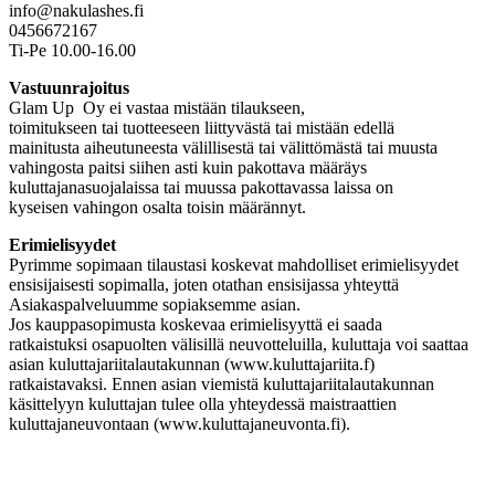
info@nakulashes.fi
0456672167
Ti-Pe 10.00-16.00
Vastuunrajoitus
Glam Up Oy ei vastaa mistään tilaukseen,
toimitukseen tai tuotteeseen liittyvästä tai mistään edellä
mainitusta aiheutuneesta välillisestä tai välittömästä tai muusta
vahingosta paitsi siihen asti kuin pakottava määräys
kuluttajanasuojalaissa tai muussa pakottavassa laissa on
kyseisen vahingon osalta toisin määrännyt.
Erimielisyydet
Pyrimme sopimaan tilaustasi koskevat mahdolliset erimielisyydet
ensisijaisesti sopimalla, joten otathan ensisijassa yhteyttä
Asiakaspalveluumme sopiaksemme asian.
Jos kauppasopimusta koskevaa erimielisyyttä ei saada
ratkaistuksi osapuolten välisillä neuvotteluilla, kuluttaja voi saattaa
asian kuluttajariitalautakunnan (www.kuluttajariita.f)
ratkaistavaksi. Ennen asian viemistä kuluttajariitalautakunnan
käsittelyyn kuluttajan tulee olla yhteydessä maistraattien
kuluttajaneuvontaan (www.kuluttajaneuvonta.fi).